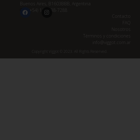
Buenos Aires, B1603BBB, Argentina
(+54) 11 3838-7288
Contacto
FAQ
Nosotros
Términos y condiciones
info@viggot.com.ar
Copyright Viggot © 2023. All Rights Reserved.