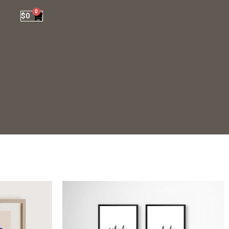
0
$
0