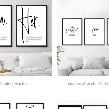
Cuadros Him Her
Cuadros Grateful For Ev