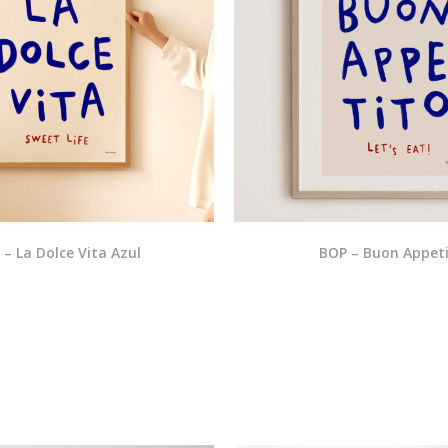
– La Dolce Vita Azul
BOP – Buon Appet