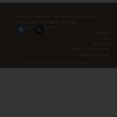
Domingo French 944, Villa Martelli, Provincia de
Buenos Aires, B1603BBB, Argentina
(+54) 11 3838-7288
Contacto
FAQ
Nosotros
Términos y condiciones
info@viggot.com.ar
Copyright Viggot © 2023. All Rights Reserved.