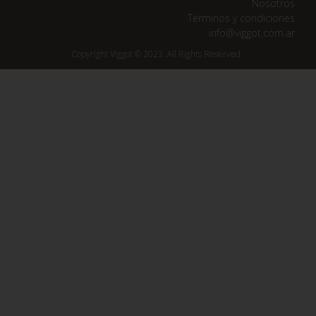
Nosotros
Términos y condiciones
info@viggot.com.ar
Copyright Viggot © 2023. All Rights Reserved.