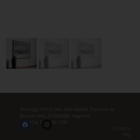
Domingo French 944, Villa Martelli, Provincia de
Buenos Aires, B1603BBB, Argentina
(+54) 11 3838-7288
Contacto
FAQ