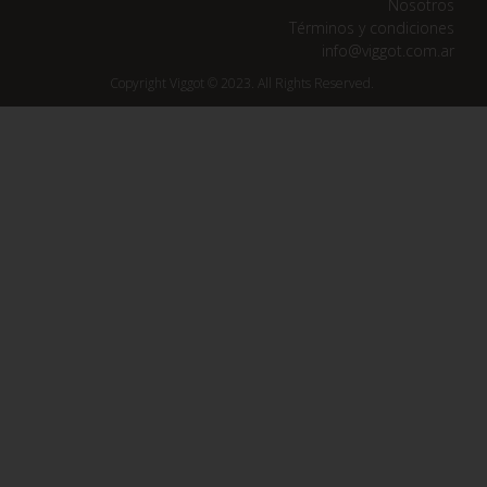
Nosotros
Términos y condiciones
info@viggot.com.ar
Copyright Viggot © 2023. All Rights Reserved.