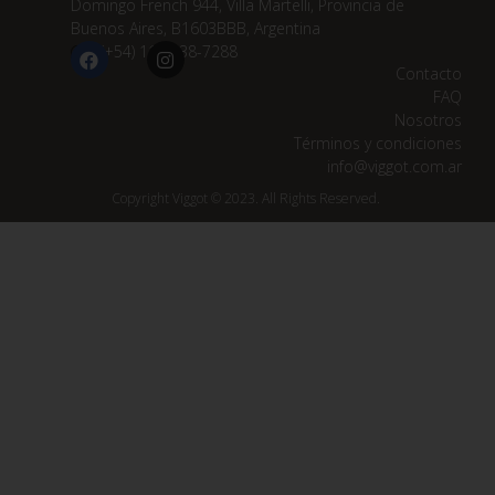
Domingo French 944, Villa Martelli, Provincia de
Buenos Aires, B1603BBB, Argentina
(+54) 11 3838-7288
Contacto
FAQ
Nosotros
Términos y condiciones
info@viggot.com.ar
Copyright Viggot © 2023. All Rights Reserved.