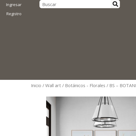
Ingresar
Registro
Inicio
/
Wall art
/
Botánicos - Florales
/ BS – BOTAN