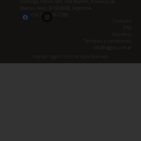
Domingo French 944, Villa Martelli, Provincia de
Buenos Aires, B1603BBB, Argentina
(+54) 11 3838-7288
Contacto
FAQ
Nosotros
Términos y condiciones
info@viggot.com.ar
Copyright Viggot © 2023. All Rights Reserved.