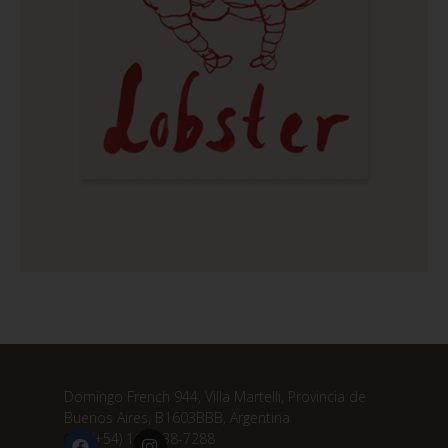
Domingo French 944, Villa Martelli, Provincia de
Buenos Aires, B1603BBB, Argentina
(+54) 11 3838-7288