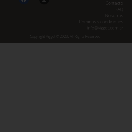
Contacto
FAQ
Nosotros
Términos y condiciones
info@viggot.com.ar
Copyright Viggot © 2023. All Rights Reserved.