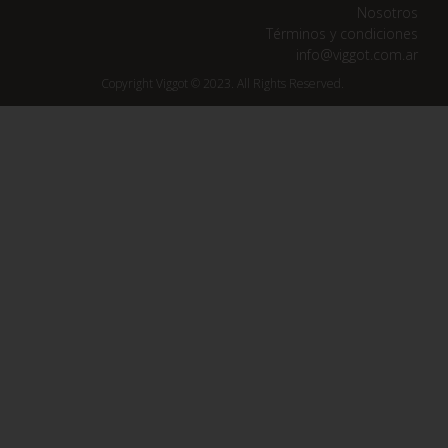
Nosotros
Términos y condiciones
info@viggot.com.ar
Copyright Viggot © 2023. All Rights Reserved.