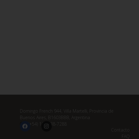
Domingo French 944, Villa Martelli, Provincia de
Buenos Aires, B1603BBB, Argentina
(+54) 11 3838-7288
Contacto
FAQ