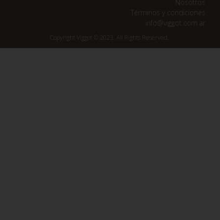
Nosotros
Términos y condiciones
info@viggot.com.ar
Copyright Viggot © 2023. All Rights Reserved.