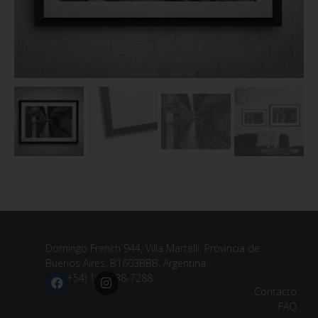
Domingo French 944, Villa Martelli, Provincia de
Buenos Aires, B1603BBB, Argentina
(+54) 11 3838-7288
Contacto
FAQ