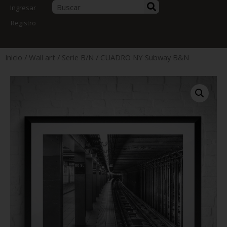
Ingresar
Registro
Inicio
/
Wall art
/
Serie B/N
/ CUADRO NY Subway B&N