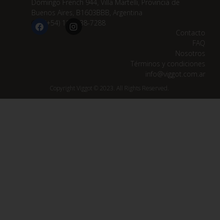
Domingo French 944, Villa Martelli, Provincia de
Buenos Aires, B1603BBB, Argentina
(+54) 11 3838-7288
Contacto
FAQ
Nosotros
Términos y condiciones
info@viggot.com.ar
Copyright Viggot © 2023. All Rights Reserved.