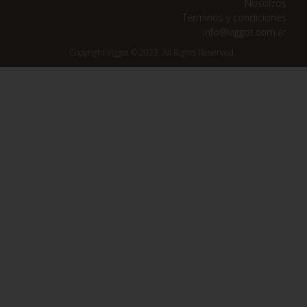
Nosotros
Términos y condiciones
info@viggot.com.ar
Copyright Viggot © 2023. All Rights Reserved.