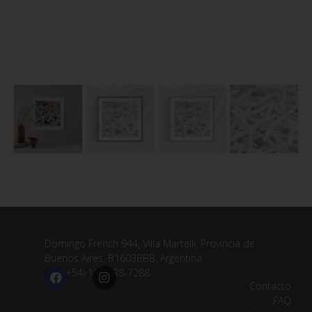
Domingo French 944, Villa Martelli, Provincia de
Buenos Aires, B1603BBB, Argentina
(+54) 11 3838-7288
Contacto
FAQ