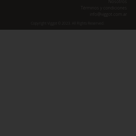
Nosotros
Términos y condiciones
info@viggot.com.ar
Copyright Viggot © 2023. All Rights Reserved.