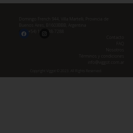
Domingo French 944, Villa Martelli, Provincia de
Buenos Aires, B1603BBB, Argentina
(+54) 11 3838-7288
Contacto
FAQ
Nosotros
Términos y condiciones
info@viggot.com.ar
Copyright Viggot © 2023. All Rights Reserved.