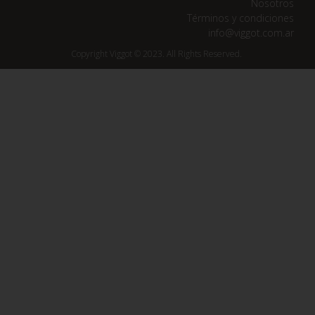
Nosotros
Términos y condiciones
info@viggot.com.ar
Copyright Viggot © 2023. All Rights Reserved.