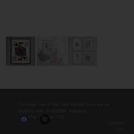
Domingo French 944, Villa Martelli, Provincia de
Buenos Aires, B1603BBB, Argentina
(+54) 11 3838-7288
Contacto
FAQ