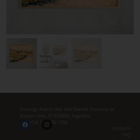
Domingo French 944, Villa Martelli, Provincia de
Buenos Aires, B1603BBB, Argentina
(+54) 11 3838-7288
Contacto
FAQ