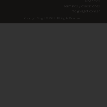
Nosotros
Términos y condiciones
info@viggot.com.ar
Copyright Viggot © 2023. All Rights Reserved.