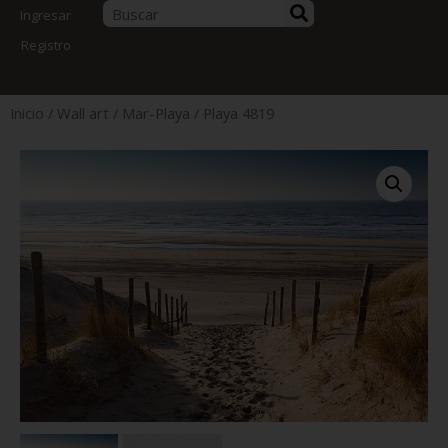
Ingresar
Registro
Inicio
/
Wall art
/
Mar-Playa
/ Playa 4819