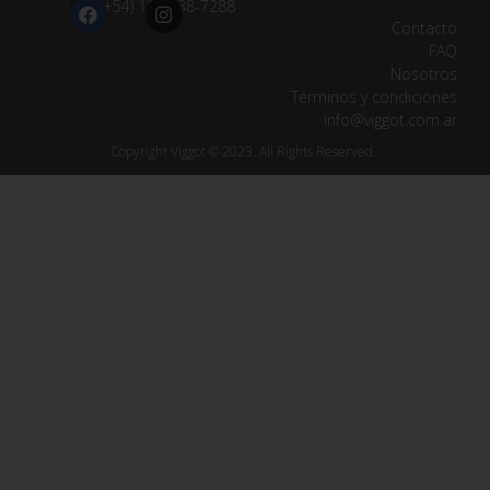
(+54) 11 3838-7288
Contacto
FAQ
Nosotros
Términos y condiciones
info@viggot.com.ar
Copyright Viggot © 2023. All Rights Reserved.