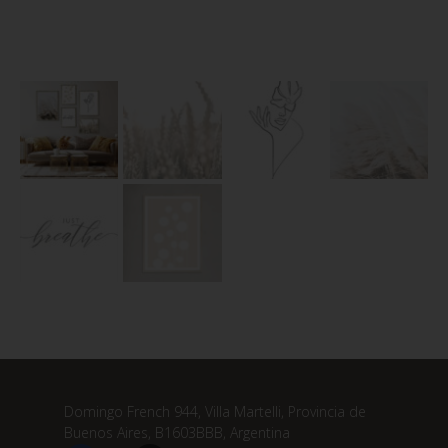
Domingo French 944, Villa Martelli, Provincia de
Buenos Aires, B1603BBB, Argentina