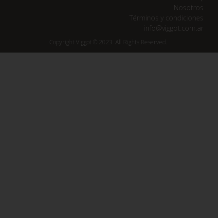
Nosotros
Términos y condiciones
info@viggot.com.ar
Copyright Viggot © 2023. All Rights Reserved.