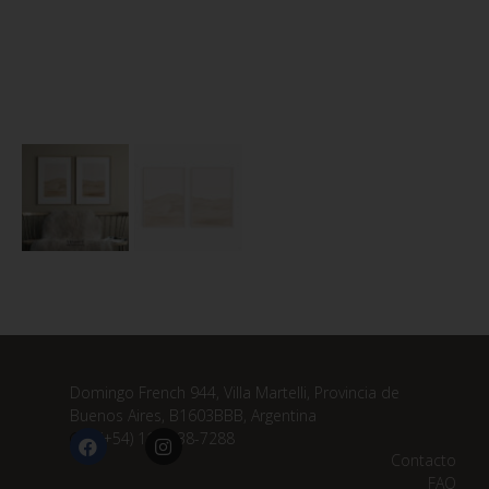
Domingo French 944, Villa Martelli, Provincia de
Buenos Aires, B1603BBB, Argentina
(+54) 11 3838-7288
Contacto
FAQ