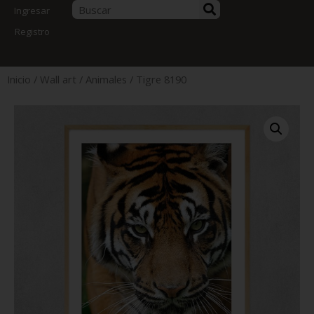
Ingresar
Registro
Inicio
/
Wall art
/
Animales
/ Tigre 8190