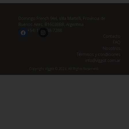
Domingo French 944, Villa Martelli, Provincia de
Buenos Aires, B1603BBB, Argentina
(+54) 11 3838-7288
Contacto
FAQ
Nosotros
Términos y condiciones
info@viggot.com.ar
Copyright Viggot © 2023. All Rights Reserved.