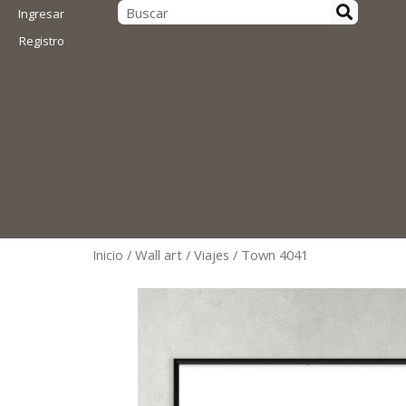
Ingresar
Registro
Inicio
/
Wall art
/
Viajes
/ Town 4041