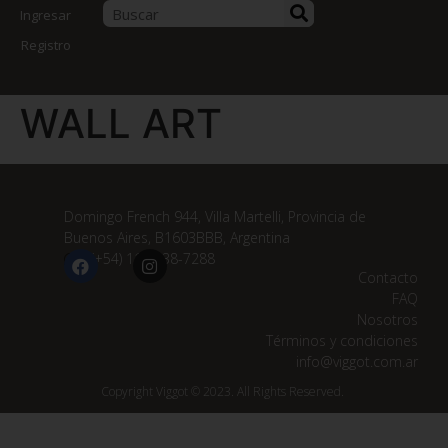
Ingresar
Registro
WALL ART
Domingo French 944, Villa Martelli, Provincia de
Buenos Aires, B1603BBB, Argentina
(+54) 11 3838-7288
Contacto
FAQ
Nosotros
Términos y condiciones
info@viggot.com.ar
Copyright Viggot © 2023. All Rights Reserved.